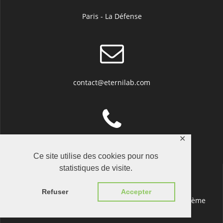
Paris - La Défense
contact@eternilab.com
✕
+33 (0)1 84 20 09 71
Ce site utilise des cookies pour nos
statistiques de visite.
Refuser
Accepter
© 2026 Eternilab. Construit avec WordPress et le
thème
Mesmerize