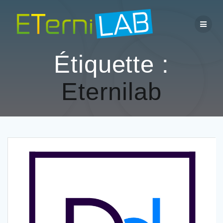
Passer
au
contenu
Étiquette :
Eternilab